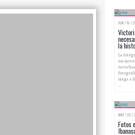
JUN / 15 / 
Victori
necesar
la hist
La fotóg
un ejerc
escuchar
fotografi
niega a f
…
MAY / 25 / 
Fotos 
Ibanas