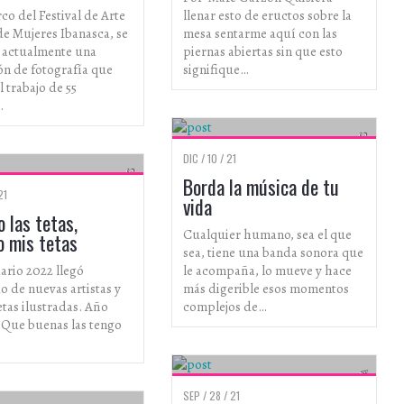
co del Festival de Arte
llenar esto de eructos sobre la
e Mujeres Ibanasca, se
mesa sentarme aquí con las
 actualmente una
piernas abiertas sin que esto
ón de fotografía que
signifique…
l trabajo de 55
…
ARTISTAS
DIC / 10 / 21
ARTISTAS
Borda la música de tu
21
vida
 las tetas,
Cualquier humano, sea el que
o mis tetas
sea, tiene una banda sonora que
ario 2022 llegó
le acompaña, lo mueve y hace
o de nuevas artistas y
más digerible esos momentos
etas ilustradas. Año
complejos de…
, Que buenas las tengo
SEP / 28 / 21