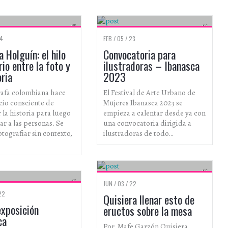
FOTOGRAFÍA
ARTISTAS
24
FEB / 05 / 23
a Holguín: el hilo
Convocatoria para
io entre la foto y
ilustradoras – Ibanasca
oria
2023
rafa colombiana hace
El Festival de Arte Urbano de
icio consciente de
Mujeres Ibanasca 2023 se
 la historia para luego
empieza a calentar desde ya con
ar a las personas. Se
una convocatoria dirigida a
otografiar sin contexto,
ilustradoras de todo…
ESPECIALES
FOTOGRAFÍA
JUN / 03 / 22
22
Quisiera llenar esto de
exposición
eructos sobre la mesa
ca
Por Mafe Garzón Quisiera