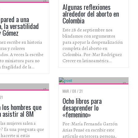
CULTURA ALTERNATIVA
ARTISTAS
Algunas reflexiones
1
alrededor del aborto en
 pared a una
Colombia
 la versatilidad
Este 28 de septiembre nos
y Gómez
blindamos con argumentos
ez escribe su historia
para apoyar la despenalización
uras y colores
completa del aborto en
dos. A veces la escribe
Colombia. Por: Mar Rodríguez
to miniatura para no
Crecer en latinoamérica…
a fragilidad de la…
ESPECIALES
ESPECIALES
MAR / 08 / 21
21
Ocho libros para
a los hombres que
desaprender lo
 asistir al 8M
«femenino»
las mujeres salen a
Por: María Fernanda Garzón
r? Es una pregunta que
Arias Pensé en escribir este
hacerte si estás
artículo en tercera persona,