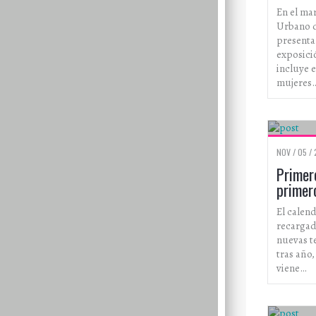
En el mar
Urbano d
presenta
exposici
incluye e
mujeres
NOV / 05 / 
Primero
primer
El calend
recargad
nuevas t
tras año
viene…