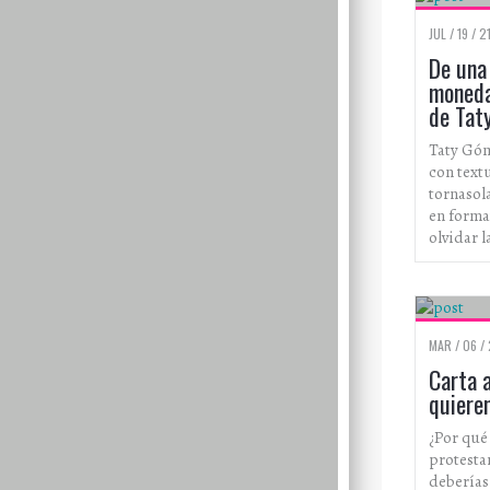
JUL / 19 / 2
De una
moneda,
de Tat
Taty Góm
con text
tornasola
en forma
olvidar l
MAR / 06 / 
Carta 
quieren
¿Por qué 
protesta
deberías 