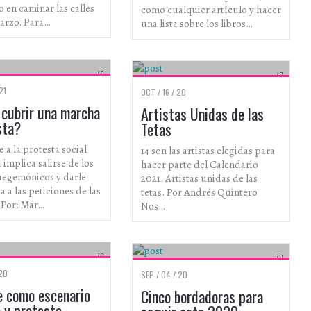
 en caminar las calles
como cualquier artículo y hacer
marzo. Para…
una lista sobre los libros…
ESPECIALES
ARTISTAS
21
OCT / 16 / 20
cubrir una marcha
Artistas Unidas de las
sta?
Tetas
 a la protesta social
14 son las artistas elegidas para
 implica salirse de los
hacer parte del Calendario
hegemónicos y darle
2021. Artistas unidas de las
a a las peticiones de las
tetas. Por Andrés Quintero
 Por: Mar…
Nos…
ARTISTAS
 20
SEP / 04 / 20
le como escenario
Cinco bordadoras para
e y protesta