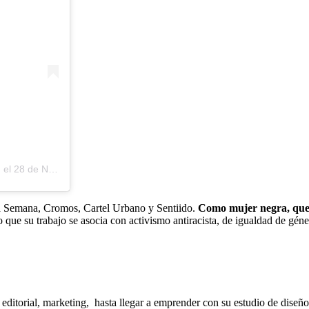
)
el
28 de Nov de 2019 a las 8:05 PST
a Semana, Cromos, Cartel Urbano y Sentiido.
Como mujer negra, queer
o que su trabajo se asocia con activismo antiracista, de igualdad de g
, editorial, marketing, hasta llegar a emprender con su estudio de diseñ