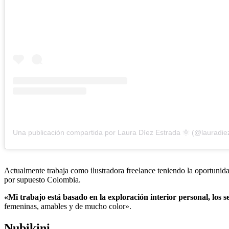
Una publicación compartida por Laura Díez Estrada 🌞 (@lauradie
Actualmente trabaja como ilustradora freelance teniendo la oportunid
por supuesto Colombia.
«Mi trabajo está basado en la exploración interior personal, los s
femeninas, amables y de mucho color».
Nubikini