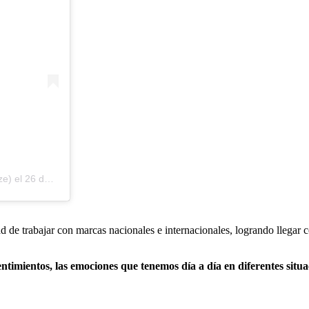
ze)
el
26 de Jul de 2020 a las 2:23 PDT
ad de trabajar con marcas nacionales e internacionales, logrando llega
entimientos, las emociones que tenemos día a día en diferentes situa