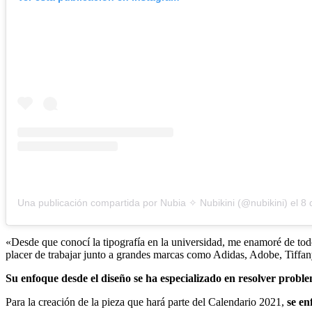
Una publicación compartida por Nubia ✧ Nubikini (@nubikini)
el
8 de M
«Desde que conocí la tipografía en la universidad, me enamoré de tod
placer de trabajar junto a grandes marcas como Adidas, Adobe, Tiffan
Su enfoque desde el diseño se ha especializado en resolver proble
Para la creación de la pieza que hará parte del Calendario 2021,
se en