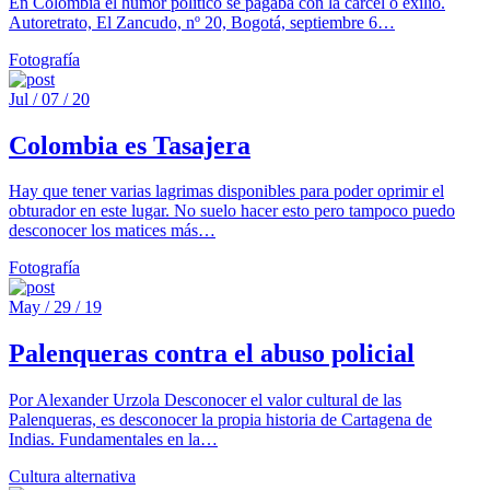
En Colombia el humor político se pagaba con la cárcel o exilio.
Autoretrato, El Zancudo, nº 20, Bogotá, septiembre 6…
Fotografía
Jul / 07 / 20
Colombia es Tasajera
Hay que tener varias lagrimas disponibles para poder oprimir el
obturador en este lugar. No suelo hacer esto pero tampoco puedo
desconocer los matices más…
Fotografía
May / 29 / 19
Palenqueras contra el abuso policial
Por Alexander Urzola Desconocer el valor cultural de las
Palenqueras, es desconocer la propia historia de Cartagena de
Indias. Fundamentales en la…
Cultura alternativa