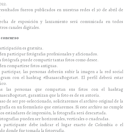
022.
resultados fueron publicados en nuestras redes el 30 de abril de
2
fecha de exposición y lanzamiento será comunicada en todos
tros canales digitales.
l concurso
articipación es gratuita.
en participar fotógrafas profesionales y aficionados.
 fotógrafa puede compartir tantas fotos como desee.
en compartirse fotos antiguas.
 participar, las personas deberán subir la imagen a la red social
agram con el hashtag #IbanascaBogotart. El perfil deberá estar
ico.
as las personas que compartan sus fotos con el hashtag
nascaBogotart, garantizan que la foto es de su autoría.
aso de ser pre-seleccionado, solicitaremos el archivo original de la
grafía en un formulario que enviaremos. Si este archivo no cumple
los estándares de impresión, la fotografía será descartada.
fotografías pueden ser horizontales, verticales o cuadradas.
 participante debe indicar el lugar exacto de Colombia o el
o donde fue tomada la fotografía.