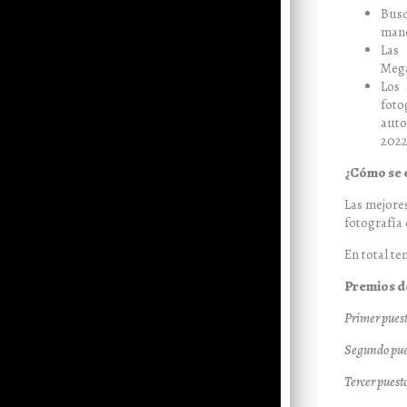
Busc
mane
Las
Mega
Los 
foto
auto
2022
¿Cómo se e
Las mejore
fotografía
En total t
Premios d
Primer puest
Segundo pue
Tercer puest