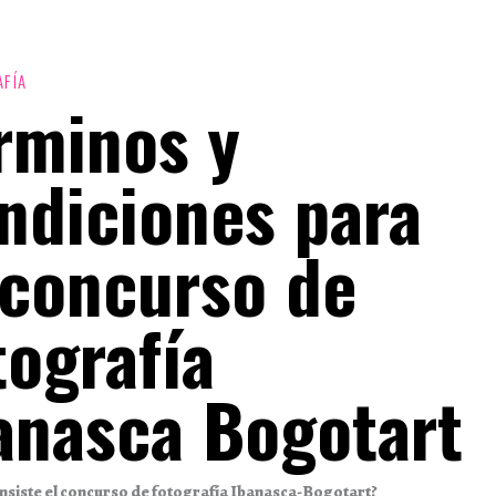
FÍA
rminos y
ndiciones para
 concurso de
tografía
anasca Bogotart
nsiste el concurso de fotografía Ibanasca-Bogotart?