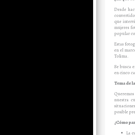
Desde hace
convertido 
que interv
mujeres fot
popular c
Estas foto
en el marc
Tolima.
Se busca e
en cinco ca
Tema de l
Queremos v
nuestra cu
situaciones
posible pr
¿Cómo par
La c