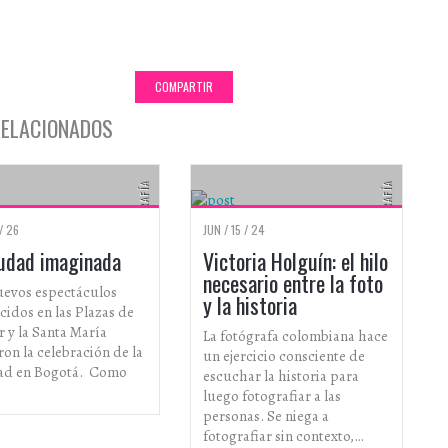
COMPARTIR
RELACIONADOS
FOTOGRAFÍA
FOTOGRAFÍA
 / 26
JUN / 15 / 24
iudad imaginada
Victoria Holguín: el hilo
necesario entre la foto
uevos espectáculos
y la historia
idos en las Plazas de
r y la Santa María
La fotógrafa colombiana hace
on la celebración de la
un ejercicio consciente de
ad en Bogotá. Como
escuchar la historia para
luego fotografiar a las
personas. Se niega a
fotografiar sin contexto,…