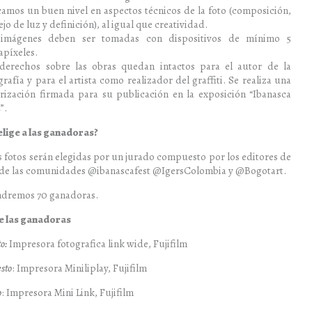
amos un buen nivel en aspectos técnicos de la foto (composición,
jo de luz y definición), al igual que creatividad.
 imágenes deben ser tomadas con dispositivos de mínimo 5
píxeles.
derechos sobre las obras quedan intactos para el autor de la
grafía y para el artista como realizador del graffiti. Se realiza una
rización firmada para su publicación en la exposición “Ibanasca
”.
lige a las ganadoras?
s fotos serán elegidas por un jurado compuesto por los editores de
 de las comunidades @ibanascafest @IgersColombia y @Bogotart.
endremos 70 ganadoras.
e las ganadoras
o:
Impresora fotografica link wide, Fujifilm
sto
: Impresora Miniliplay, Fujifilm
o
: Impresora Mini Link, Fujifilm