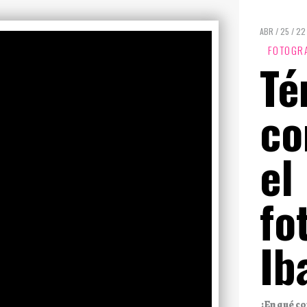
ABR / 25 / 22
FOTOGRA
Té
co
el
fo
Ib
¿En qué co