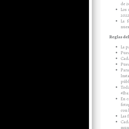
de 2
Los 
202
La 
nues
Reglas de
La p
Pued
Cada
Pued
Para
Inst
públ
Tod
#Iba
En c
foto
con 
Las 
Cada
mund