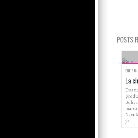
POSTS 
ENE / 16
La c
Dos n
produc
Bolíva
marcar
Navid
ya…