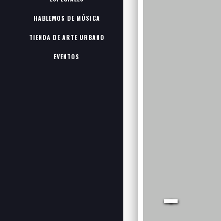
BogotArt / 2019 /
Sitio creado por
Chinchorro
e
Índigo Estudio Interactivo
HABLEMOS DE MÚSICA
Política de privacidad
/
Mi cuenta
TIENDA DE ARTE URBANO
EVENTOS