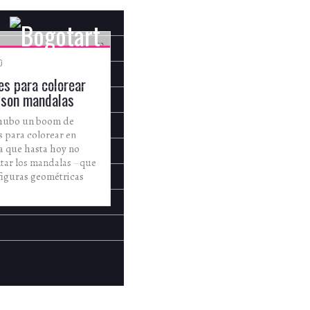
ARTISTAS
0
es para colorear
 son mandalas
 hubo un boom de
 para colorear en
 que hasta hoy no
ntar los mandalas –que
figuras geométricas