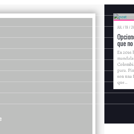
JUL / 19 / 2
Opcion
que no
En 2016
mandalas
Colombia
para. Pi
son una 
que…