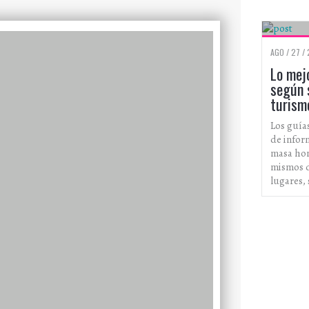
AGO / 27 /
Lo mej
según 
turism
Los guía
de infor
masa hom
mismos d
lugares,