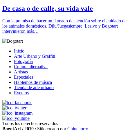
De casa o de calle, su vida vale
Con la premisa de hacer un llamado de atención sobre el cuidado de
los animales domésticos, Djlu/Juegasiempre, Lesivo y Bogotart
intervinieron más…
Inicio
Arte Urbano y Graffiti
Fotografía
Cultura alternativa
Artistas
Especiales
Hablemos de música
Tienda de arte urbano
Eventos
Todos los derechos reservados
BogotArt / 2019 /
Sitio creado por
Chinchorro