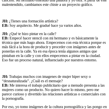
canción. Mi hermano entendió una palabra y yo otra. A partir de este
malentendido, cambiamos este chiste a un proyecto gráfico.
JH:
¿Tienes una formación artística?
EB:
Soy arquitecto. Me gradué hace ya varios años.
JH:
¿Qué te hizo pintar en la calle?
EB:
Empecé hacer stencil con mi hermano y es básicamente la
técnica que más hago ahora. Empecemos con esta técnica porque es
más fácil a la hora de producir y proceder con imágenes antes de
ponerlas en la calle. Ya en esa época tenía algunos amigos que
pintaban en la calle y con ellos empecemos a pintar en la ciudad.
Eso fue un proceso natural, influenciado por nuestros entorno.
JH:
Trabajas muchos con imagenes de mujer hiper sexy o
“desnaturalizada”. ¿Cuál es el mensaje?
EB:
Me interesa el trabajo publicitario que a menudo presenta a las
mujeres como un producto. No quiero hacer lo mismo, pero me
parece curioso y divertido las relaciones artísticas o comerciales con
la pornografía.
Por eso, yo tomo imágenes de la cultura pornográfica y las pongo en