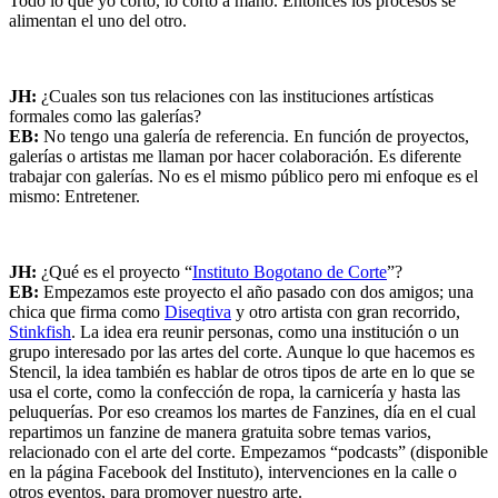
Todo lo que yo cortó, lo cortó a mano. Entonces los procesos se
alimentan el uno del otro.
JH:
¿Cuales son tus relaciones con las instituciones artísticas
formales como las galerías?
EB:
No tengo una galería de referencia. En función de proyectos,
galerías o artistas me llaman por hacer colaboración. Es diferente
trabajar con galerías. No es el mismo público pero mi enfoque es el
mismo: Entretener.
JH:
¿Qué es el proyecto “
Instituto Bogotano de Corte
”?
EB:
Empezamos este proyecto el año pasado con dos amigos; una
chica que firma como
Diseqtiva
y otro artista con gran recorrido,
Stinkfish
. La idea era reunir personas, como una institución o un
grupo interesado por las artes del corte. Aunque lo que hacemos es
Stencil, la idea también es hablar de otros tipos de arte en lo que se
usa el corte, como la confección de ropa, la carnicería y hasta las
peluquerías. Por eso creamos los martes de Fanzines, día en el cual
repartimos un fanzine de manera gratuita sobre temas varios,
relacionado con el arte del corte. Empezamos “podcasts” (disponible
en la página Facebook del Instituto), intervenciones en la calle o
otros eventos, para promover nuestro arte.