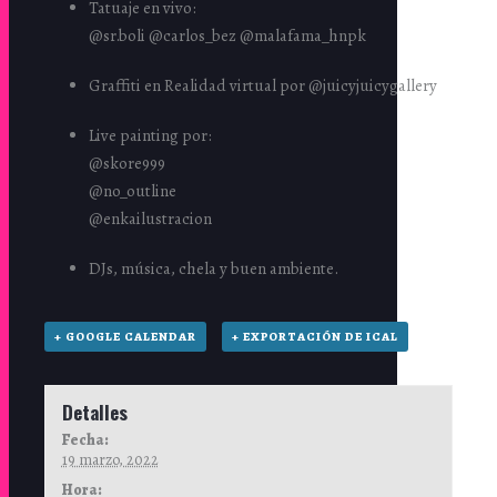
Tatuaje en vivo:
@sr.boli @carlos_bez @malafama_hnpk
Graffiti en Realidad virtual por @juicyjuicygallery
Live painting por:
@skore999
@no_outline
@enkailustracion
DJs, música, chela y buen ambiente.
+ GOOGLE CALENDAR
+ EXPORTACIÓN DE ICAL
Detalles
Fecha:
19 marzo, 2022
Hora: