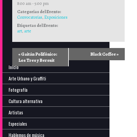
8:00 am - 5:00 pm
Categorías del Evento:
Convocatorias
,
Exposiciones
Etiquetas del Evento:
art
,
arte
«
Gaitán Polifónico:
Black Coffee
»
Los Tres y Bersuit
Inicio
Arte Urbano y Graffiti
Fotografía
Cultura alternativa
Artistas
Especiales
Hablemos de música