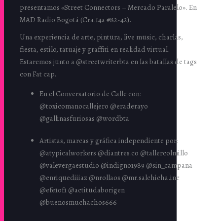
presentamos «Street Connectors – Mercado Paralelo». En
MAD Radio Bogotá (Cra.14a #82-42).
Una experiencia de arte, pintura, live music, charlas,
fiesta, estilo, tatuaje y graffiti en realidad virtual.
Estaremos junto a @streetwriterbta en las batallas de tags
con Fat cap.
En el Conversatorio de Calle con:
@toxicomanocallejero @eraderayo
@gallinasfuriosas @wordbta
Artistas, marcas y gráfica independiente por:
@atypicalworkers @diantres.co @tallercolmillo
@valevergaestudio @indigno1989 @sin_campana
@enriquediiiaz @nrollaos @mr.salchicha.inc
@efe1of1 @actitudaborigen
@buenosmuchachos666