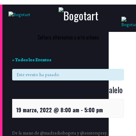
Cultura alternativa y arte urbano
« Todos los Eventos
Este evento ha pasado.
Street Connectors – Mercado Paralelo
19 marzo, 2022 @ 8:00 am
-
5:00 pm
De la mano de @madradiobogota y @austerspray,