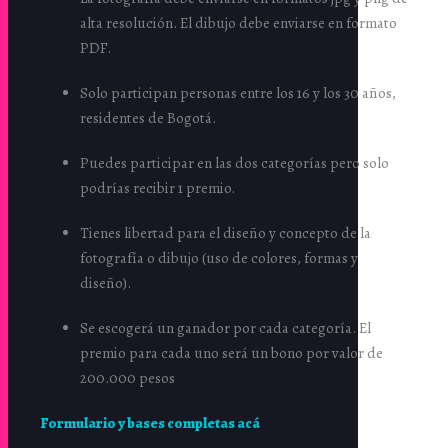
alta resolución. El dibujo debe enviarse en formato
PDF.
Solo participan personas entre los 16 y los 30 años,
residentes de Bogotá.
Puedes participar en las dos categorías pero solo
podrías recibir 1 premio.
Tienes libertad para el diseño y concepto de la
fotografía o dibujo (uso de colores, formas y
diseño).
Se escogerá un ganador por cada categoría. El
premio para cada uno será un bono por valor de
200.000 pesos
Formulario y bases completas acá