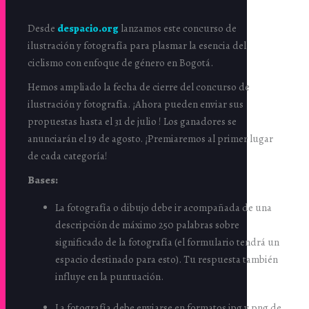
Desde
despacio.org
lanzamos este concurso de
ilustración y fotografía para plasmar la esencia del
ciclismo con enfoque de género en Bogotá.
Hemos ampliado la fecha de cierre del concurso de
ilustración y fotografía. ¡Ahora pueden enviar sus
propuestas hasta el 31 de julio ! Los ganadores se
anunciarán el 19 de agosto. ¡Premiaremos al primer lugar
de cada categoría!
Bases:
La fotografía o dibujo debe ir acompañada de una
descripción de máximo 250 palabras sobre
significado de la fotografía (el formulario tendrá un
espacio destinado para esto). Tu respuesta también
influye en la puntuación.
La fotografía debe enviarse en formatos jpg y png de