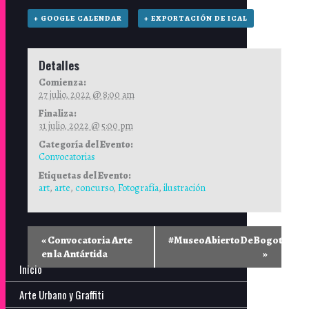
+ GOOGLE CALENDAR
+ EXPORTACIÓN DE ICAL
Detalles
Comienza:
27 julio, 2022 @ 8:00 am
Finaliza:
31 julio, 2022 @ 5:00 pm
Categoría del Evento:
Convocatorias
Etiquetas del Evento:
art
,
arte
,
concurso
,
Fotografía
,
ilustración
«
Convocatoria Arte
#MuseoAbiertoDeBogotá
en la Antártida
»
Inicio
Arte Urbano y Graffiti