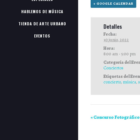
+ GOOGLE CALENDAR
HABLEMOS DE MÚSICA
TIENDA DE ARTE URBANO
Detalles
Fecha:
EVENTOS
30 junio, 2022
Hora:
8:00 am - 5:00 pm
Categoría del Eve
Conciertos
Etiquetas del Even
concierto
,
música
,
«
Concurso Fotográfico 