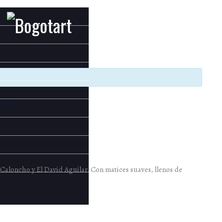
ilar
Caloncho y El David Aguilar. Con matices suaves, llenos de