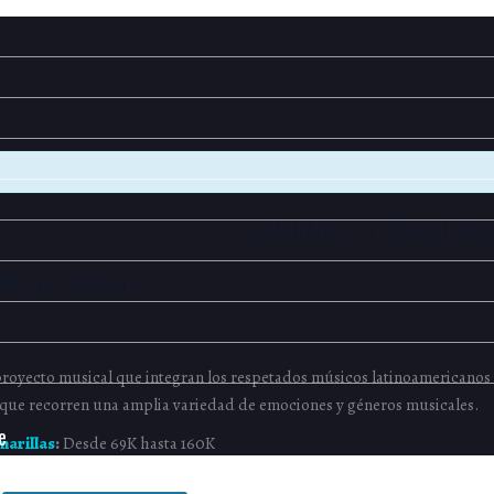
Caloncho y El David Agu
:00 am
-
5:00 pm
proyecto musical que integran los respetados músicos latinoamericanos 
s que recorren una amplia variedad de emociones y géneros musicales.
arillas
:
Desde 69K hasta 160K